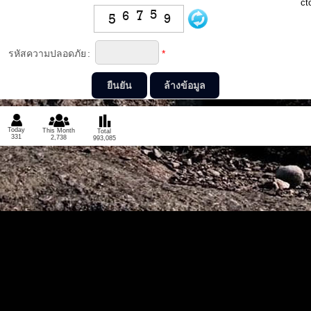
ct
รหัสความปลอดภัย
:
*
Today
This Month
Total
331
2,738
993,085