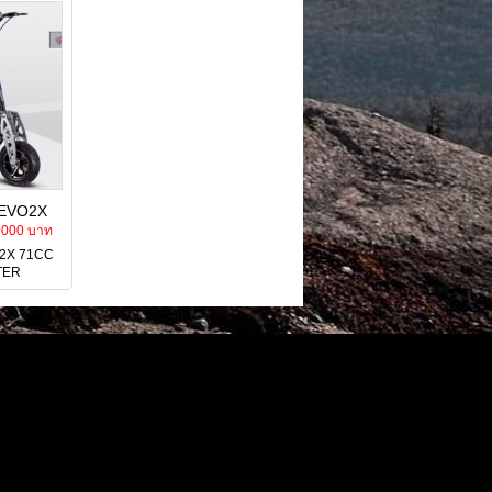
น EVO2X
COOTER
9000 บาท
VO2X 71CC
TER