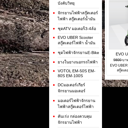
บังคับวิทยุ
จักรยานไฟฟ้าสกู๊ตเตอร์
ไฟฟ้า สกู๊ตเตอร์น้ำมัน
ชุดATV มอเตอร็3-4ล้อ
EVO UBER Scooter
สกู๊ตเตอร์ไฟฟ้า น้ำมัน
ชุดไฟฟ้าจักรยานE-Bike
EVO U
36V500
9800
บา
ยางในยางนอกรถไฟฟ้า
EVO UBER 
ไฟ
สกู๊ตเต
VOTOL EM-50S EM-
80S EM-100S
DCมอเตอร์เกียร์
จักรยานมอเตอร์
มอเตอร์ไฟฟ้าจักรยาน
ไฟฟ้าสกู๊ตเตอร์ไฟฟ้า
คันเร่ง กล่องควบคุม
จักรยานไฟฟ้า