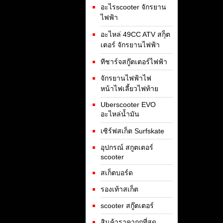
อะไรscooter จักรยาน
ไฟฟ้า
อะไหล่ 49CC ATV สกุ็ต
เตอร์ จักรยานไฟฟ้า
ทีชาร์จสกู๊ตเตอร์ไฟฟ้า
จักรยานไฟฟ้าไฟ
หน้าไฟเลี้ยวไฟท้าย
Uberscooter EVO
อะไหล่น้ำมัน
เซิร์ฟสเก็ต Surfskate
อุปกรณ์ สกูตเตอร์
scooter
สเก็ตบอร์ด
รองเท้าสเก็ต
scooter สกู๊ตเตอร์
สินค้าราคาถูกที่สุด