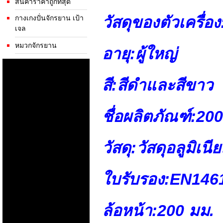
สินค้าราคาถูกที่สุด
วัสดุของตัวเครื่อง
กางเกงปั่นจักรยาน เป้า
เจล
หมวกจักรยาน
อายุ:
ผู้ใหญ่
สี:
สีดำและสีขาว
ชื่อผลิตภัณฑ์:
200
วัสดุ:
วัสดุอลูมิเนี
ใบรับรอง:
EN146
ล้อหน้า:
200 มม.