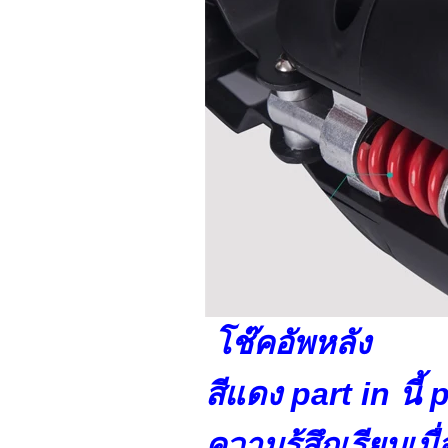
โช๊คอัพหลัง
สีแดง part in นี้ 
ความรู้สึกเรียบเมื่