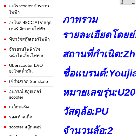
อะไรscooter จักรยาน
ไฟฟ้า
ภาพรวม
อะไหล่ 49CC ATV สกุ็ต
เตอร์ จักรยานไฟฟ้า
รายละเอียดโดยย่
ทีชาร์จสกู๊ตเตอร์ไฟฟ้า
จักรยานไฟฟ้าไฟ
สถานที่กำเนิด:
Zh
หน้าไฟเลี้ยวไฟท้าย
Uberscooter EVO
ชื่อแบรนด์:
Youji
อะไหล่น้ำมัน
เซิร์ฟสเก็ต Surfskate
หมายเลขรุ่น:
U20
อุปกรณ์ สกูตเตอร์
scooter
สเก็ตบอร์ด
วัสดุล้อ:
PU
รองเท้าสเก็ต
scooter สกู๊ตเตอร์
จำนวนล้อ:
2