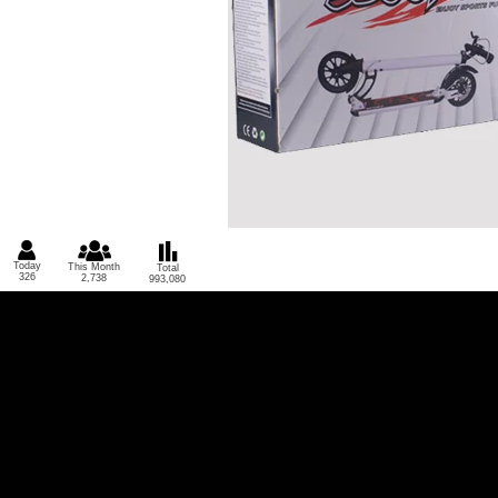
Today
This Month
Total
326
2,738
993,080